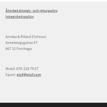
Återbetalnings- och returpolicy
Integritetspolicy
Annika & Rikard Elofsson
Annebergsgatan 57
667 31 Forshaga
Mobil: 070-218 79 57
Epost:
elof@elof.com
© Elofs böcker 2026