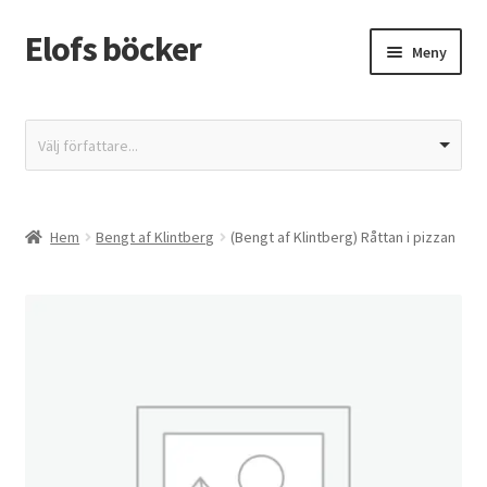
Elofs böcker
Hoppa
Hoppa
Meny
till
till
navigering
innehåll
Hem
Välj författare...
Återbetalnings- och returpolicy
Butik
Hem
Bengt af Klintberg
(Bengt af Klintberg) Råttan i pizzan
Integritetspolicy
Kassa
Mitt konto
Varukorg