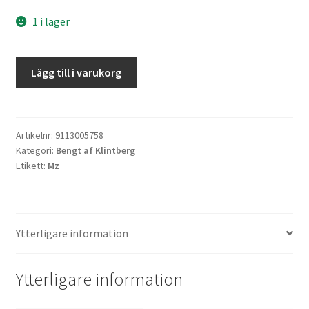
1 i lager
Råttan
Lägg till i varukorg
i
pizzan
mängd
Artikelnr:
9113005758
Kategori:
Bengt af Klintberg
Etikett:
Mz
Ytterligare information
Ytterligare information