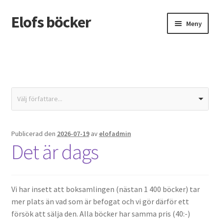
Elofs böcker
Hoppa
Hoppa
Meny
till
till
navigering
innehåll
Hem
Återbetalnings- och returpolicy
Butik
Välj författare...
Integritetspolicy
Publicerad den
2026-07-19
av
elofadmin
Det är dags
Kassa
Mitt konto
Vi har insett att boksamlingen (nästan 1 400 böcker) tar
mer plats än vad som är befogat och vi gör därför ett
Varukorg
försök att sälja den. Alla böcker har samma pris (40:-)