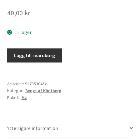
40,00
kr
1 i lager
Glitterspray
Lägg till i varukorg
&
99
andra
klintbergare
Artikelnr:
917353045x
Kategori:
Bengt af Klintberg
mängd
Etikett:
Mz
Ytterligare information