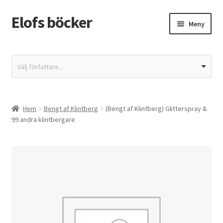
Elofs böcker
Hoppa
Hoppa
Meny
till
till
navigering
innehåll
Hem
Välj författare...
Återbetalnings- och returpolicy
Butik
Hem
Bengt af Klintberg
(Bengt af Klintberg) Glitterspray &
99 andra klintbergare
Integritetspolicy
Kassa
Mitt konto
Varukorg