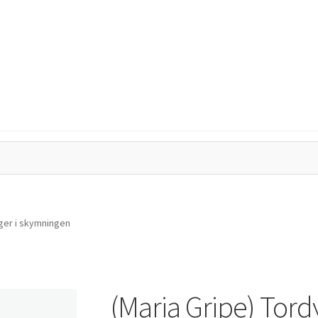
tegritetspolicy
Kassa
Mitt konto
Varukorg
yger i skymningen
(Maria Gripe) Tordy