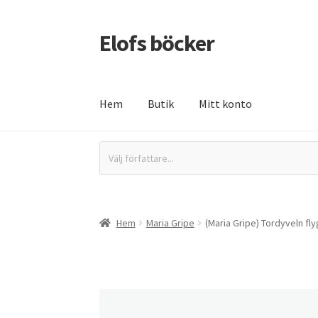
Elofs böcker
Hoppa
Hoppa
till
till
navigering
innehåll
Hem
Butik
Mitt konto
Hem
Återbetalnings- och returpolicy
Butik
In
Välj författare...
Hem
Maria Gripe
(Maria Gripe) Tordyveln fl