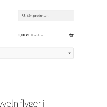
Sök
Sök
efter:
0,00
kr
0 artiklar
veln flyger i