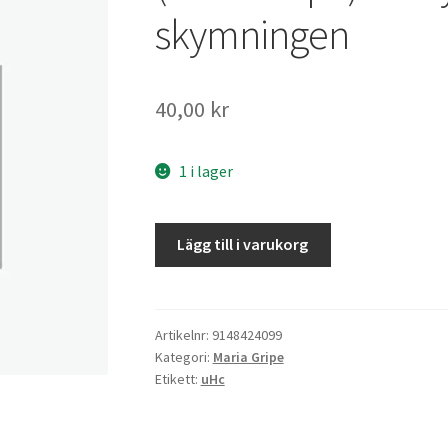
skymningen
40,00
kr
1 i lager
Tordyveln
Lägg till i varukorg
flyger
i
skymningen
mängd
Artikelnr:
9148424099
Kategori:
Maria Gripe
Etikett:
uHc