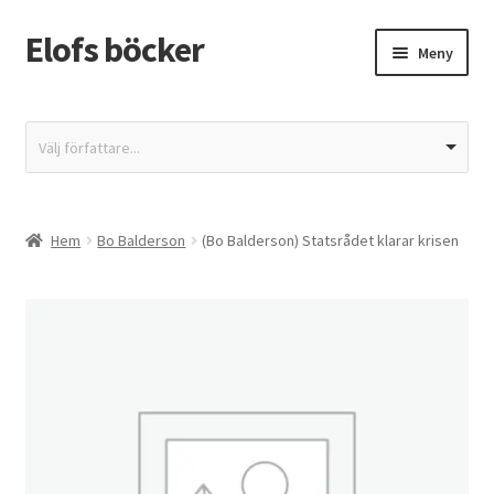
Elofs böcker
Hoppa
Hoppa
Meny
till
till
navigering
innehåll
Hem
Välj författare...
Återbetalnings- och returpolicy
Butik
Hem
Bo Balderson
(Bo Balderson) Statsrådet klarar krisen
Integritetspolicy
Kassa
Mitt konto
Varukorg