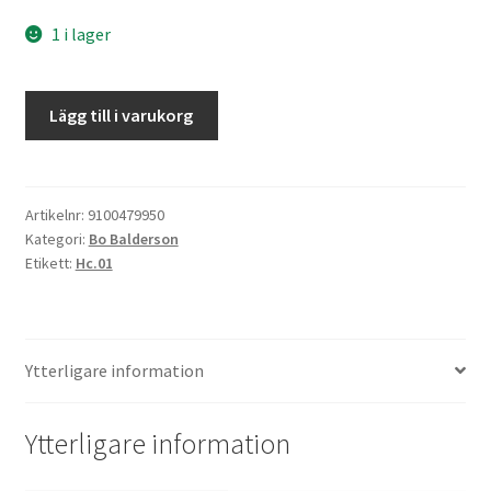
1 i lager
Statsrådet
Lägg till i varukorg
klarar
krisen
mängd
Artikelnr:
9100479950
Kategori:
Bo Balderson
Etikett:
Hc.01
Ytterligare information
Ytterligare information