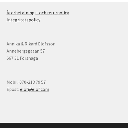
Återbetalnings- och returpolicy
Integritetspolicy
Annika & Rikard Elofsson
Annebergsgatan 57
667 31 Forshaga
Mobil: 070-218 79 57
Epost:
elof@elof.com
© Elofs böcker 2026