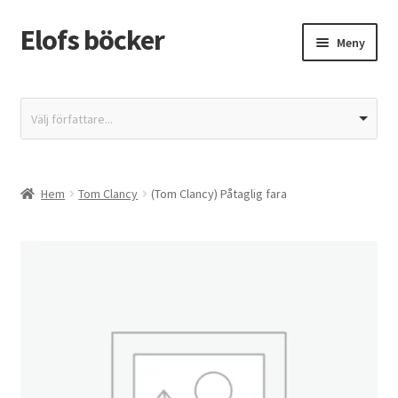
Elofs böcker
Hoppa
Hoppa
Meny
till
till
navigering
innehåll
Hem
Välj författare...
Återbetalnings- och returpolicy
Butik
Hem
Tom Clancy
(Tom Clancy) Påtaglig fara
Integritetspolicy
Kassa
Mitt konto
Varukorg