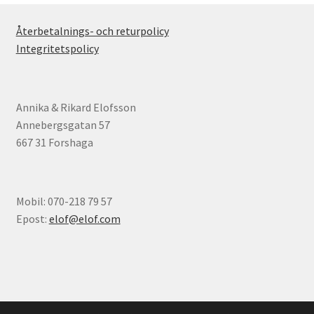
Återbetalnings- och returpolicy
Integritetspolicy
Annika & Rikard Elofsson
Annebergsgatan 57
667 31 Forshaga
Mobil: 070-218 79 57
Epost:
elof@elof.com
© Elofs böcker 2026