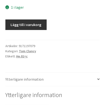
1 i lager
Påtaglig
Lägg till i varukorg
fara
mängd
Artikelnr:
9171197079
Kategori:
Tom Clancy
Etikett:
He.01=c
Ytterligare information
Ytterligare information