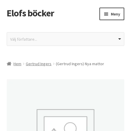
Elofs böcker
Hoppa
Hoppa
Meny
till
till
navigering
innehåll
Hem
Välj författare...
Återbetalnings- och returpolicy
Butik
Hem
Gertrud Ingers
(Gertrud Ingers) Nya mattor
Integritetspolicy
Kassa
Mitt konto
Varukorg