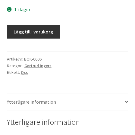
1 i lager
Nya
Lägg till i varukorg
mattor
mängd
Artikelnr:
BOK-0606
Kategori:
Gertrud Ingers
Etikett:
Qcc
Ytterligare information
Ytterligare information