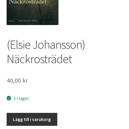
(Elsie Johansson)
Näckrosträdet
40,00
kr
1 i lager
Näckrosträdet
Lägg till i varukorg
mängd