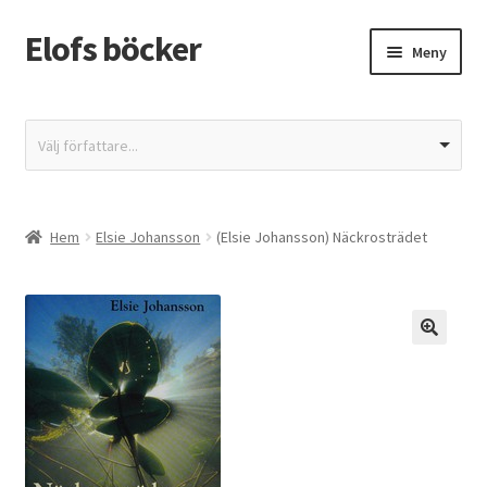
Elofs böcker
Hoppa
Hoppa
Meny
till
till
navigering
innehåll
Hem
Välj författare...
Återbetalnings- och returpolicy
Butik
Hem
Elsie Johansson
(Elsie Johansson) Näckrosträdet
Integritetspolicy
Kassa
Mitt konto
Varukorg