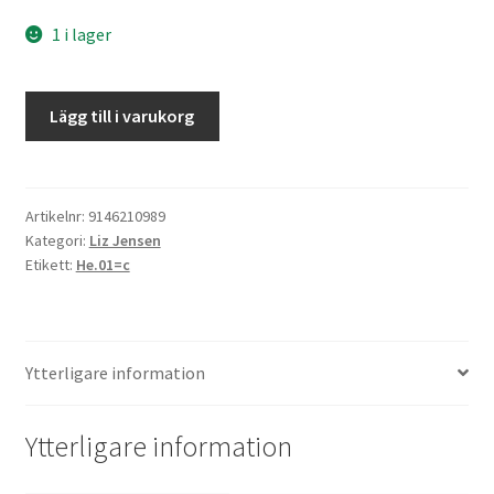
1 i lager
Louis
Lägg till i varukorg
Drax
nionde
liv
mängd
Artikelnr:
9146210989
Kategori:
Liz Jensen
Etikett:
He.01=c
Ytterligare information
Ytterligare information