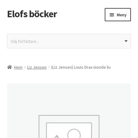
Elofs böcker
Hoppa
Hoppa
Meny
till
till
navigering
innehåll
Hem
Välj författare...
Återbetalnings- och returpolicy
Butik
Hem
Liz Jensen
(Liz Jensen) Louis Drax nionde liv
Integritetspolicy
Kassa
Mitt konto
Varukorg