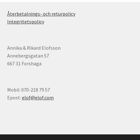
Återbetalnings- och returpolicy
Integritetspolicy
Annika & Rikard Elofsson
Annebergsgatan 57
667 31 Forshaga
Mobil: 070-218 79 57
Epost:
elof@elof.com
© Elofs böcker 2026