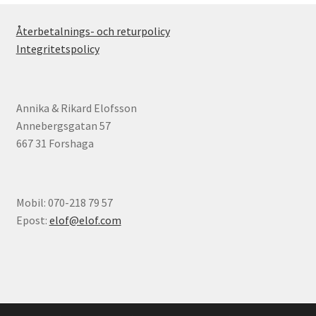
Återbetalnings- och returpolicy
Integritetspolicy
Annika & Rikard Elofsson
Annebergsgatan 57
667 31 Forshaga
Mobil: 070-218 79 57
Epost:
elof@elof.com
© Elofs böcker 2026