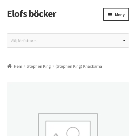
Elofs böcker
Hoppa
Hoppa
Meny
till
till
navigering
innehåll
Hem
Välj författare...
Återbetalnings- och returpolicy
Butik
Hem
Stephen King
(Stephen King) Knackarna
Integritetspolicy
Kassa
Mitt konto
Varukorg