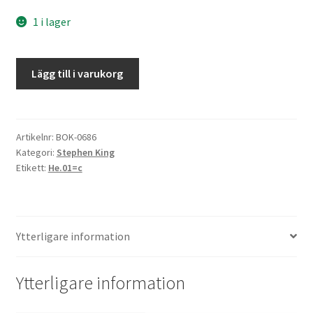
1 i lager
Knackarna
Lägg till i varukorg
mängd
Artikelnr:
BOK-0686
Kategori:
Stephen King
Etikett:
He.01=c
Ytterligare information
Ytterligare information