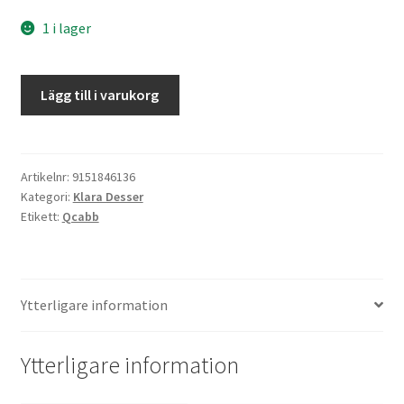
1 i lager
Klaras
Lägg till i varukorg
GI-
mat
mängd
Artikelnr:
9151846136
Kategori:
Klara Desser
Etikett:
Qcabb
Ytterligare information
Ytterligare information