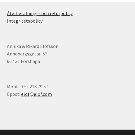
Återbetalnings- och returpolicy
Integritetspolicy
Annika & Rikard Elofsson
Annebergsgatan 57
667 31 Forshaga
Mobil: 070-218 79 57
Epost:
elof@elof.com
© Elofs böcker 2026