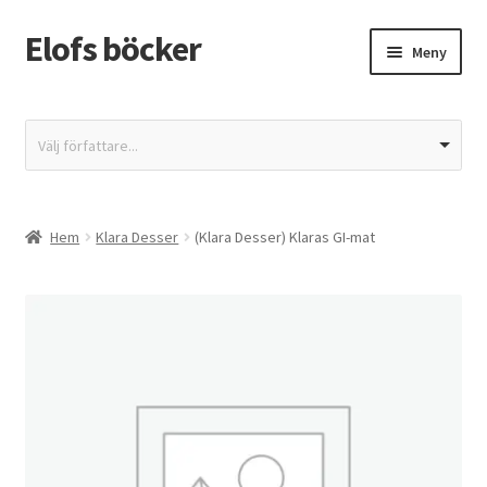
Elofs böcker
Hoppa
Hoppa
Meny
till
till
navigering
innehåll
Hem
Välj författare...
Återbetalnings- och returpolicy
Butik
Hem
Klara Desser
(Klara Desser) Klaras GI-mat
Integritetspolicy
Kassa
Mitt konto
Varukorg