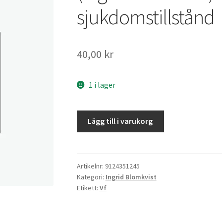
sjukdomstillstånd
40,00
kr
1 i lager
Kirurgiska
Lägg till i varukorg
sjukdomstillstånd
mängd
Artikelnr:
9124351245
Kategori:
Ingrid Blomkvist
Etikett:
Vf