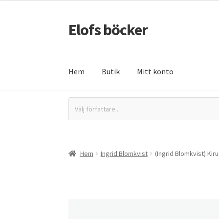
Elofs böcker
Hoppa
Hoppa
till
till
navigering
innehåll
Hem
Butik
Mitt konto
Hem
Återbetalnings- och returpolicy
Butik
In
Välj författare...
Hem
Ingrid Blomkvist
(Ingrid Blomkvist) Kir