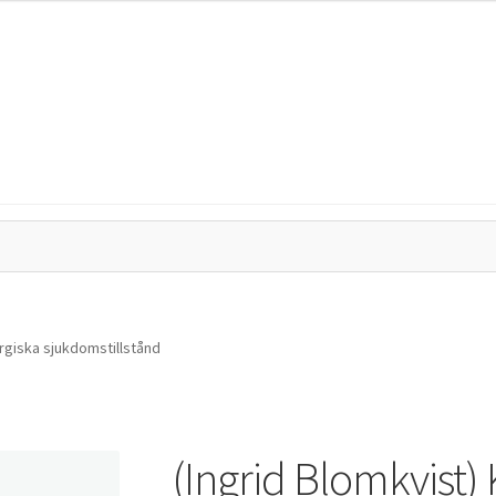
tegritetspolicy
Kassa
Mitt konto
Varukorg
urgiska sjukdomstillstånd
(Ingrid Blomkvist) 