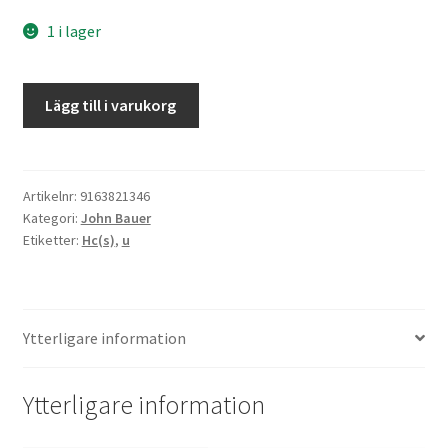
1 i lager
John
Lägg till i varukorg
Bauers
sagovärld
mängd
Artikelnr:
9163821346
Kategori:
John Bauer
Etiketter:
Hc(s)
,
u
Ytterligare information
Ytterligare information