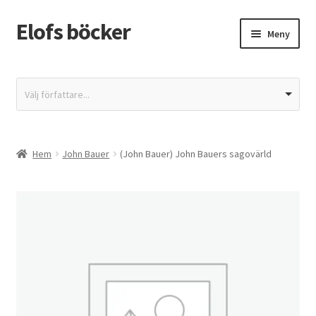
Elofs böcker
Hoppa
Hoppa
Meny
till
till
navigering
innehåll
Hem
Välj författare...
Återbetalnings- och returpolicy
Butik
Hem
John Bauer
(John Bauer) John Bauers sagovärld
Integritetspolicy
Kassa
Mitt konto
Varukorg