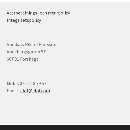
Återbetalnings- och returpolicy
Integritetspolicy
Annika & Rikard Elofsson
Annebergsgatan 57
667 31 Forshaga
Mobil: 070-218 79 57
Epost:
elof@elof.com
© Elofs böcker 2026