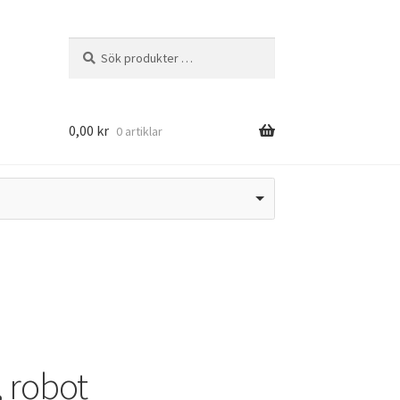
Sök
Sök
efter:
0,00
kr
0 artiklar
, robot