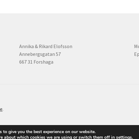
Annika & Rikard Elofsson
Mo
Annebergsgatan 57
Ep
667 31 Forshaga
e
.
 to give you the best experience on our website.
re about which cookies we are using or switch them off in
settings
.