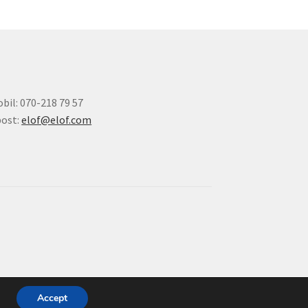
bil: 070-218 79 57
ost:
elof@elof.com
Accept