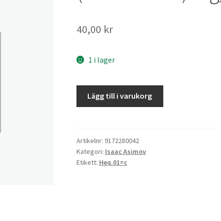
40,00
kr
1 i lager
Jag,
Lägg till i varukorg
robot
mängd
Artikelnr:
9172280042
Kategori:
Isaac Asimov
Etikett:
Heq.01=c