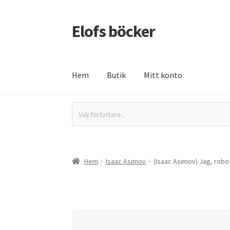
Elofs böcker
Hoppa
Hoppa
till
till
navigering
innehåll
Hem
Butik
Mitt konto
Hem
Återbetalnings- och returpolicy
Butik
In
Välj författare...
Hem
Isaac Asimov
(Isaac Asimov) Jag, robo