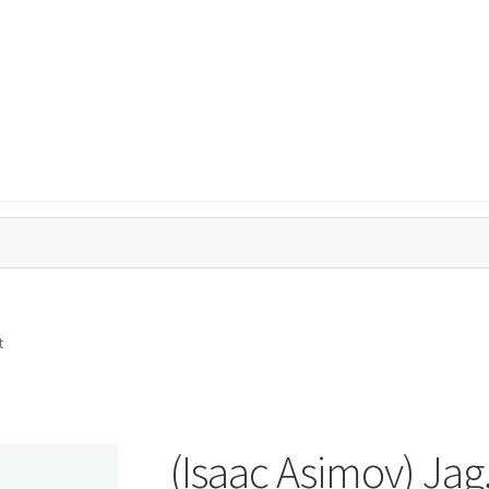
tegritetspolicy
Kassa
Mitt konto
Varukorg
t
(Isaac Asimov) Jag