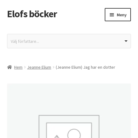
Elofs böcker
Hoppa
Hoppa
Meny
till
till
navigering
innehåll
Hem
Välj författare...
Återbetalnings- och returpolicy
Butik
Hem
Jeanne Elium
(Jeanne Elium) Jag har en dotter
Integritetspolicy
Kassa
Mitt konto
Varukorg