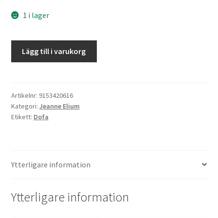
1 i lager
Jag
Lägg till i varukorg
har
en
dotter
mängd
Artikelnr:
9153420616
Kategori:
Jeanne Elium
Etikett:
Dofa
Ytterligare information
Ytterligare information