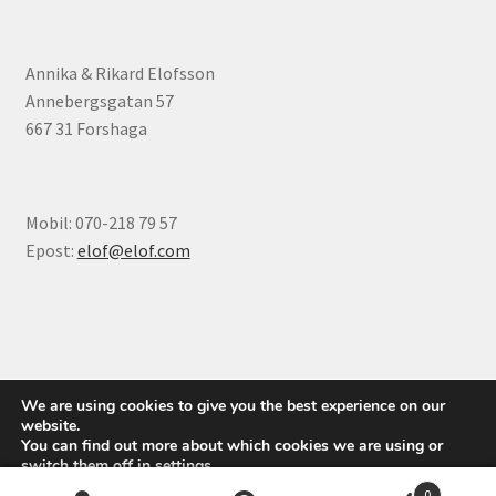
Annika & Rikard Elofsson
Annebergsgatan 57
667 31 Forshaga
Mobil: 070-218 79 57
Epost:
elof@elof.com
© Elofs böcker 2026
We are using cookies to give you the best experience on our
Integritetspolicy
Byggt med WooCommerce
.
website.
You can find out more about which cookies we are using or
switch them off in
settings
.
0