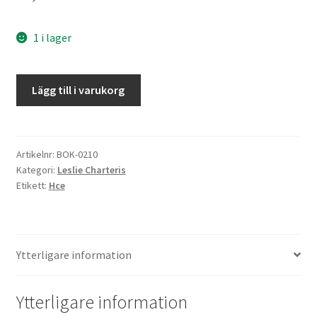
1 i lager
Helgonet
Lägg till i varukorg
i
Hollywood
mängd
Artikelnr:
BOK-0210
Kategori:
Leslie Charteris
Etikett:
Hce
Ytterligare information
Ytterligare information