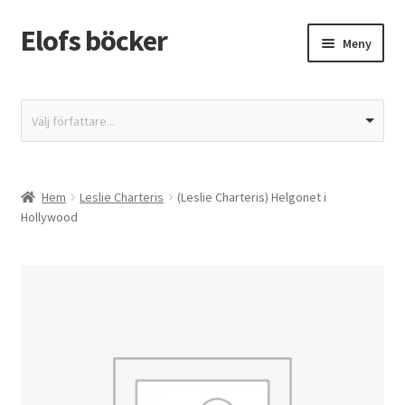
Elofs böcker
Hoppa
Hoppa
Meny
till
till
navigering
innehåll
Hem
Välj författare...
Återbetalnings- och returpolicy
Butik
Hem
Leslie Charteris
(Leslie Charteris) Helgonet i
Hollywood
Integritetspolicy
Kassa
Mitt konto
Varukorg