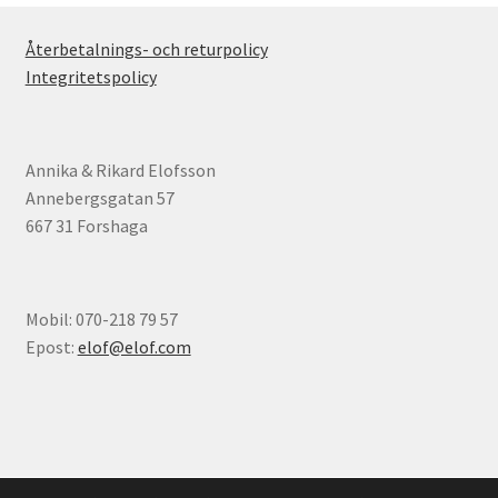
Återbetalnings- och returpolicy
Integritetspolicy
Annika & Rikard Elofsson
Annebergsgatan 57
667 31 Forshaga
Mobil: 070-218 79 57
Epost:
elof@elof.com
© Elofs böcker 2026