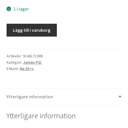
1 i lager
Ett
Lägg till i varukorg
slags
rättvisa
mängd
Artikelnr:
9146171908
Kategori:
James P.D.
Etikett:
He.01=c
Ytterligare information
Ytterligare information