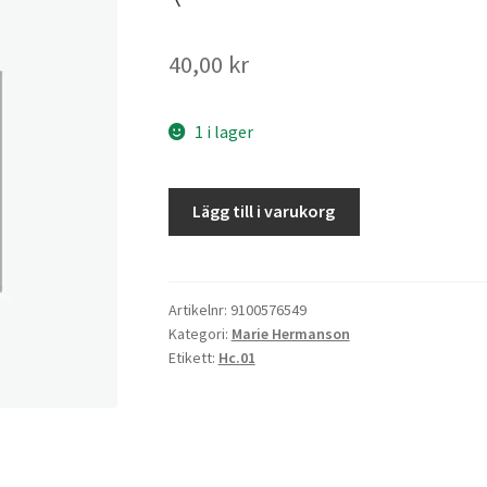
40,00
kr
1 i lager
Ett
Lägg till i varukorg
oskrivet
blad
mängd
Artikelnr:
9100576549
Kategori:
Marie Hermanson
Etikett:
Hc.01