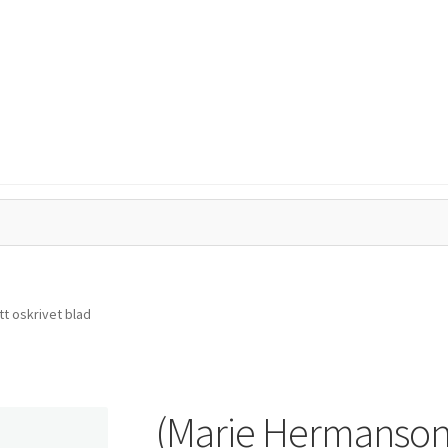
tegritetspolicy
Kassa
Mitt konto
Varukorg
t oskrivet blad
(Marie Hermanson) 