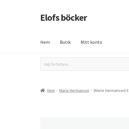
Elofs böcker
Hoppa
Hoppa
till
till
navigering
innehåll
Hem
Butik
Mitt konto
Hem
Återbetalnings- och returpolicy
Butik
In
Välj författare...
Hem
Marie Hermanson
(Marie Hermanson) Et