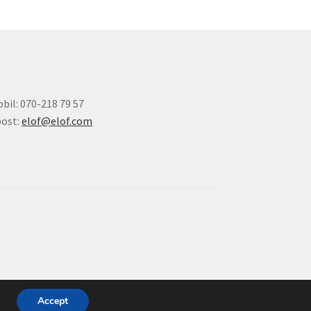
bil: 070-218 79 57
ost:
elof@elof.com
Accept