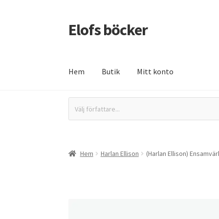
Elofs böcker
Hoppa
Hoppa
till
till
navigering
innehåll
Hem
Butik
Mitt konto
Hem
Återbetalnings- och returpolicy
Butik
In
Välj författare...
Hem
Harlan Ellison
(Harlan Ellison) Ensamvär