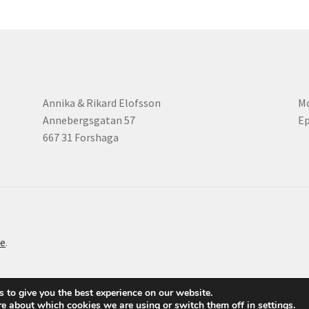
Annika & Rikard Elofsson
Mo
Annebergsgatan 57
Ep
667 31 Forshaga
e
.
 to give you the best experience on our website.
re about which cookies we are using or switch them off in
settings
.