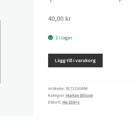
40,00
kr
1 i lager
Ensamvärk
Lägg till i varukorg
mängd
Artikelnr:
9171330496
Kategori:
Harlan Ellison
Etikett:
He.016=c