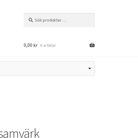
Sök
Sök
efter:
0,00
kr
0 artiklar
nsamvärk