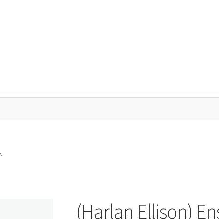
tegritetspolicy
Kassa
Mitt konto
Varukorg
k
(Harlan Ellison) E