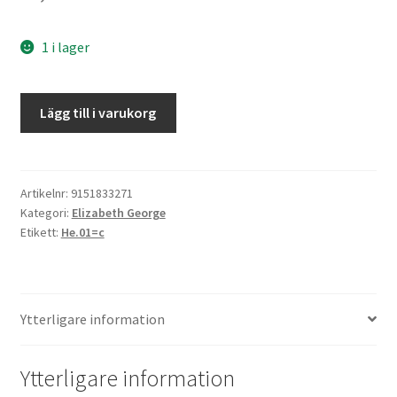
1 i lager
En
Lägg till i varukorg
högst
passande
hämnd
mängd
Artikelnr:
9151833271
Kategori:
Elizabeth George
Etikett:
He.01=c
Ytterligare information
Ytterligare information