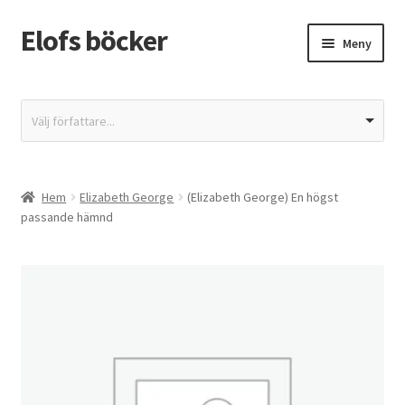
Elofs böcker
Hoppa
Hoppa
Meny
till
till
navigering
innehåll
Hem
Välj författare...
Återbetalnings- och returpolicy
Butik
Hem
Elizabeth George
(Elizabeth George) En högst
passande hämnd
Integritetspolicy
Kassa
Mitt konto
Varukorg