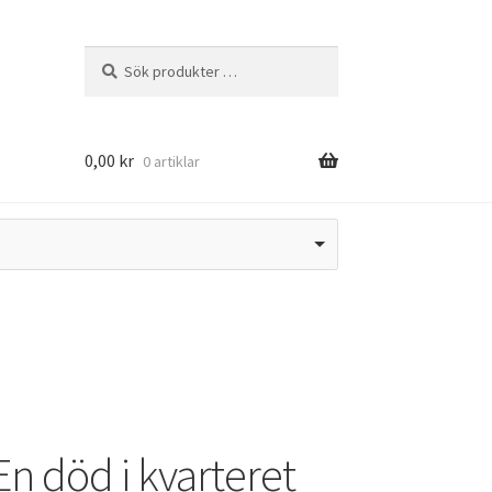
Sök
Sök
efter:
0,00
kr
0 artiklar
n död i kvarteret