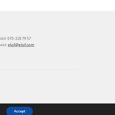
bil: 070-218 79 57
ost:
elof@elof.com
Accept