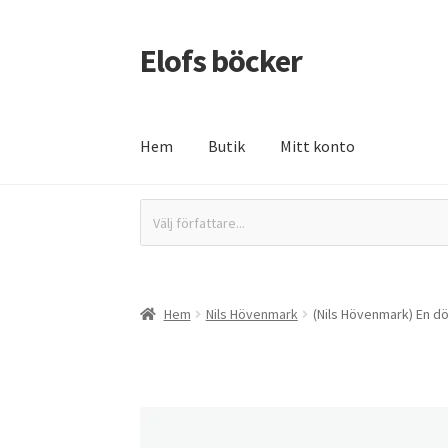
Elofs böcker
Hoppa
Hoppa
till
till
navigering
innehåll
Hem
Butik
Mitt konto
Hem
Återbetalnings- och returpolicy
Butik
In
Välj författare...
Hem
Nils Hövenmark
(Nils Hövenmark) En dö