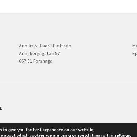
Annika & Rikard Elofsson
Mo
Annebergsgatan 57
Ep
667 31 Forshaga
e
.
 to give you the best experience on our website.
re about which cookies we are using or switch them off in
settings
.