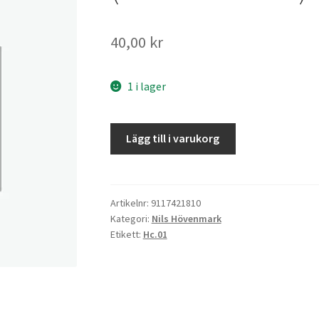
40,00
kr
1 i lager
En
Lägg till i varukorg
död
i
kvarteret
mängd
Artikelnr:
9117421810
Kategori:
Nils Hövenmark
Etikett:
Hc.01