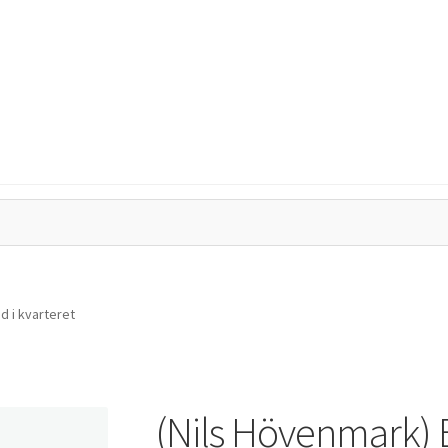
tegritetspolicy
Kassa
Mitt konto
Varukorg
d i kvarteret
(Nils Hövenmark) E