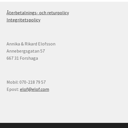
Återbetalnings- och returpolicy
Integritetspolicy
Annika & Rikard Elofsson
Annebergsgatan 57
667 31 Forshaga
Mobil: 070-218 79 57
Epost:
elof@elof.com
© Elofs böcker 2026