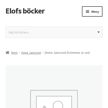
Elofs böcker
Hoppa
Hoppa
Meny
till
till
navigering
innehåll
Hem
Välj författare...
Återbetalnings- och returpolicy
Butik
Hem
Anna Jansson
(Anna Jansson) Drömmar ur snö
Integritetspolicy
Kassa
Mitt konto
Varukorg