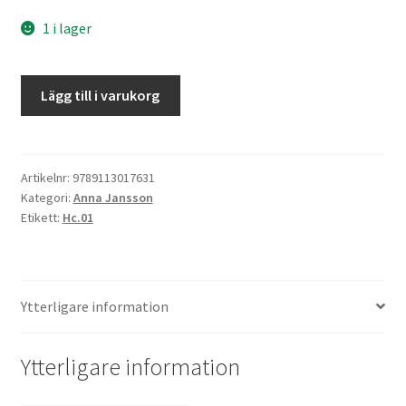
1 i lager
Drömmar
Lägg till i varukorg
ur
snö
mängd
Artikelnr:
9789113017631
Kategori:
Anna Jansson
Etikett:
Hc.01
Ytterligare information
Ytterligare information