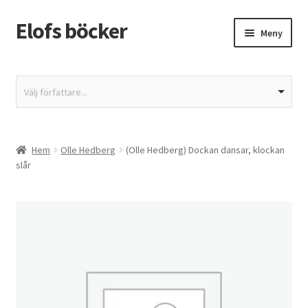
Elofs böcker
Hoppa
Hoppa
Meny
till
till
navigering
innehåll
Hem
Välj författare...
Återbetalnings- och returpolicy
Butik
Hem
Olle Hedberg
(Olle Hedberg) Dockan dansar, klockan
slår
Integritetspolicy
Kassa
Mitt konto
Varukorg