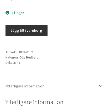
1 i lager
Dockan
Lägg till i varukorg
dansar,
klockan
slår
mängd
Artikelnr:
BOK-0509
Kategori:
Olle Hedberg
Etikett:
Hc
Ytterligare information
Ytterligare information