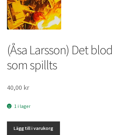
(Åsa Larsson) Det blod
som spillts
40,00
kr
1 i lager
Det
Lägg till i varukorg
blod