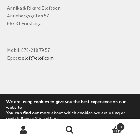
Annika & Rikard Elofsson
Annebergsgatan 57
667 31 Forshaga
Mobil: 070-218 79 57
Epost:
elof@elof.com
© Elofs böcker 2026
We are using cookies to give you the best experience on our
Integritetspolicy
Byggt med WooCommerce
.
website.
You can find out more about which cookies we are using or
switch them off in
settings
.
0
Accept
Sök
Sök