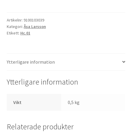
som
spillts
mängd
Artikelnr:
9100103039
Kategori:
Åsa Larsson
Etikett:
Hc.01
Ytterligare information
Ytterligare information
Vikt
0,5 kg
Relaterade produkter