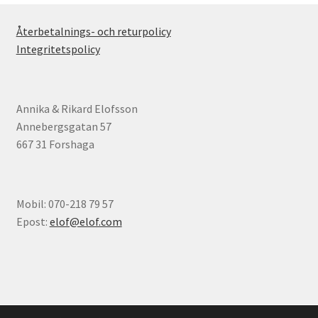
Återbetalnings- och returpolicy
Integritetspolicy
Annika & Rikard Elofsson
Annebergsgatan 57
667 31 Forshaga
Mobil: 070-218 79 57
Epost:
elof@elof.com
© Elofs böcker 2026