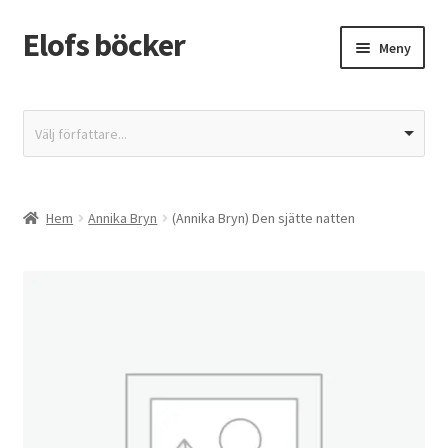
Elofs böcker
Hoppa
Hoppa
Meny
till
till
navigering
innehåll
Hem
Välj författare...
Återbetalnings- och returpolicy
Butik
Hem
Annika Bryn
(Annika Bryn) Den sjätte natten
Integritetspolicy
Kassa
Mitt konto
Varukorg