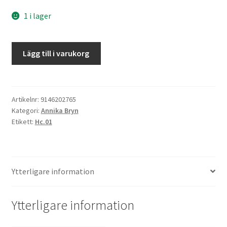
1 i lager
Den
Lägg till i varukorg
sjätte
natten
mängd
Artikelnr:
9146202765
Kategori:
Annika Bryn
Etikett:
Hc.01
Ytterligare information
Ytterligare information