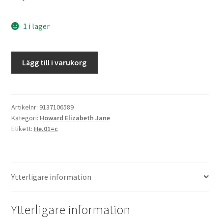
1 i lager
De
Lägg till i varukorg
ljusa
åren
mängd
Artikelnr:
9137106589
Kategori:
Howard Elizabeth Jane
Etikett:
He.01=c
Ytterligare information
Ytterligare information