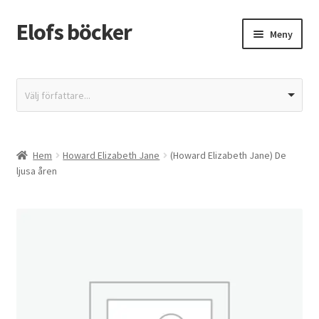
Elofs böcker
Hoppa
Hoppa
Meny
till
till
navigering
innehåll
Hem
Välj författare...
Återbetalnings- och returpolicy
Butik
Hem
Howard Elizabeth Jane
(Howard Elizabeth Jane) De
ljusa åren
Integritetspolicy
Kassa
Mitt konto
Varukorg