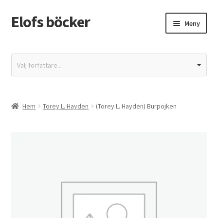
Elofs böcker
Hoppa
Hoppa
Meny
till
till
navigering
innehåll
Hem
Välj författare...
Återbetalnings- och returpolicy
Butik
Hem
Torey L. Hayden
(Torey L. Hayden) Burpojken
Integritetspolicy
Kassa
Mitt konto
Varukorg