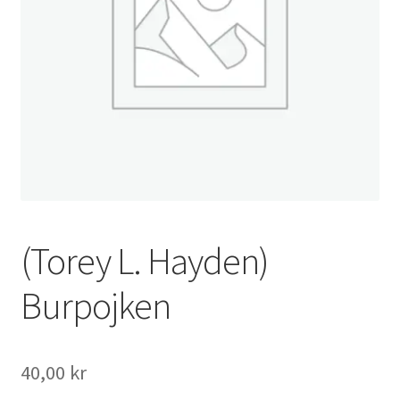
(Torey L. Hayden)
Burpojken
40,00
kr