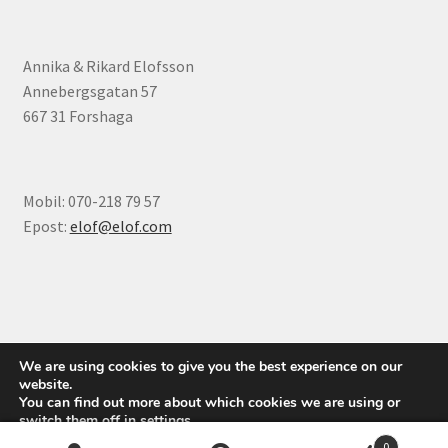
Annika & Rikard Elofsson
Annebergsgatan 57
667 31 Forshaga
Mobil: 070-218 79 57
Epost:
elof@elof.com
© Elofs böcker 2026
We are using cookies to give you the best experience on our
Integritetspolicy
Byggt med WooCommerce
.
website.
You can find out more about which cookies we are using or
switch them off in
settings
.
0