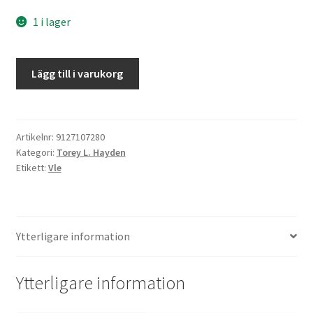
1 i lager
Burpojken
Lägg till i varukorg
mängd
Artikelnr:
9127107280
Kategori:
Torey L. Hayden
Etikett:
Vle
Ytterligare information
Ytterligare information