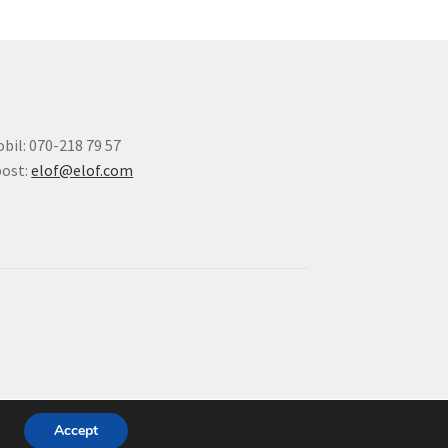
bil: 070-218 79 57
ost:
elof@elof.com
Accept