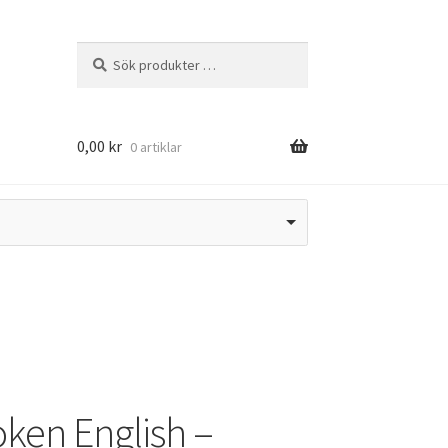
Sök
Sök
efter:
0,00
kr
0 artiklar
oken English –