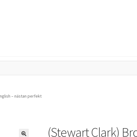
tegritetspolicy
Kassa
Mitt konto
Varukorg
nglish – nästan perfekt
(Stewart Clark) Br