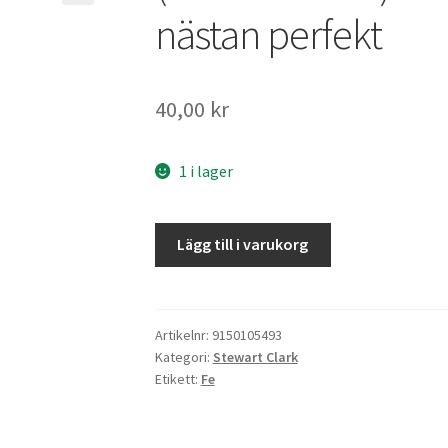
nästan perfekt
40,00
kr
1 i lager
Broken
Lägg till i varukorg
English
-
nästan
perfekt
Artikelnr:
9150105493
Kategori:
Stewart Clark
mängd
Etikett:
Fe