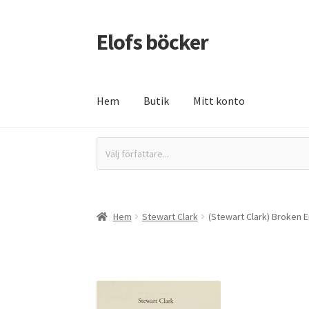
Elofs böcker
Hoppa
Hoppa
till
till
navigering
innehåll
Hem
Butik
Mitt konto
Hem
Återbetalnings- och returpolicy
Butik
In
Välj författare...
Hem
Stewart Clark
(Stewart Clark) Broken E