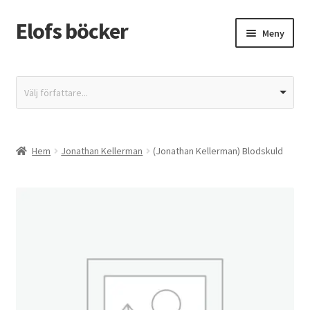
Elofs böcker
Hoppa
Hoppa
Meny
till
till
navigering
innehåll
Hem
Välj författare...
Återbetalnings- och returpolicy
Butik
Hem
Jonathan Kellerman
(Jonathan Kellerman) Blodskuld
Integritetspolicy
Kassa
Mitt konto
Varukorg