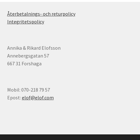
Återbetalnings- och returpolicy
Integritetspolicy
Annika & Rikard Elofsson
Annebergsgatan 57
667 31 Forshaga
Mobil: 070-218 79 57
Epost:
elof@elof.com
© Elofs böcker 2026