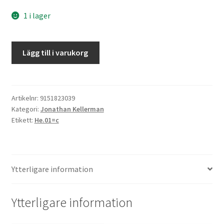
1 i lager
Blodskuld
Lägg till i varukorg
mängd
Artikelnr:
9151823039
Kategori:
Jonathan Kellerman
Etikett:
He.01=c
Ytterligare information
Ytterligare information