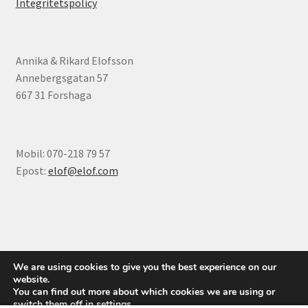
Integritetspolicy
Annika & Rikard Elofsson
Annebergsgatan 57
667 31 Forshaga
Mobil: 070-218 79 57
Epost:
elof@elof.com
© Elofs böcker 2026
We are using cookies to give you the best experience on our
Integritetspolicy
Byggt med WooCommerce
.
website.
You can find out more about which cookies we are using or
switch them off in
settings
.