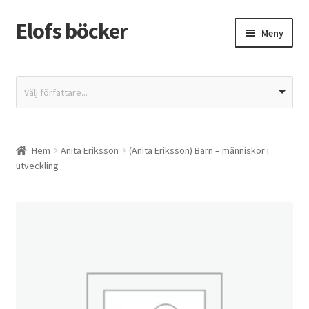
Elofs böcker
Hoppa
Hoppa
Meny
till
till
navigering
innehåll
Hem
Välj författare...
Återbetalnings- och returpolicy
Butik
Hem
Anita Eriksson
(Anita Eriksson) Barn – människor i
utveckling
Integritetspolicy
Kassa
Mitt konto
Varukorg