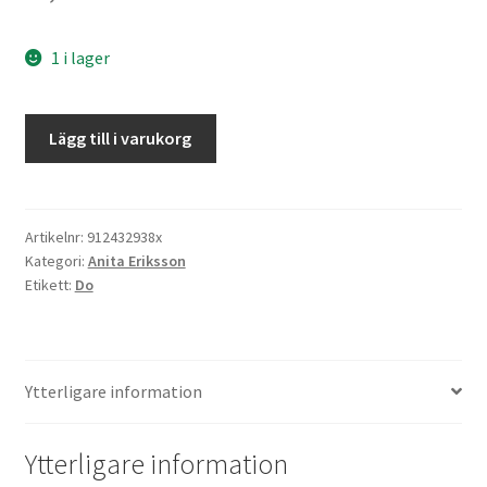
1 i lager
Barn
Lägg till i varukorg
-
människor
i
utveckling
Artikelnr:
912432938x
Kategori:
Anita Eriksson
mängd
Etikett:
Do
Ytterligare information
Ytterligare information