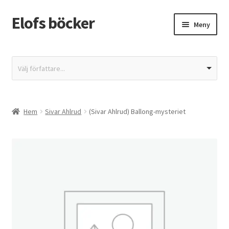
Elofs böcker
Hoppa
Hoppa
Meny
till
till
navigering
innehåll
Hem
Välj författare...
Återbetalnings- och returpolicy
Butik
Hem
Sivar Ahlrud
(Sivar Ahlrud) Ballong-mysteriet
Integritetspolicy
Kassa
Mitt konto
Varukorg