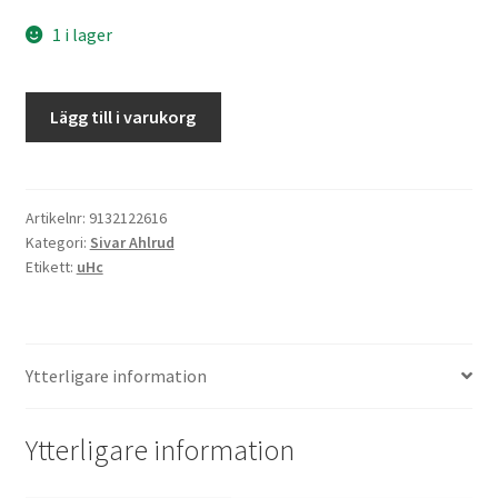
1 i lager
Ballong-
Lägg till i varukorg
mysteriet
mängd
Artikelnr:
9132122616
Kategori:
Sivar Ahlrud
Etikett:
uHc
Ytterligare information
Ytterligare information