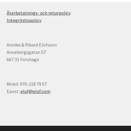
Återbetalnings- och returpolicy
Integritetspolicy
Annika & Rikard Elofsson
Annebergsgatan 57
667 31 Forshaga
Mobil: 070-218 79 57
Epost:
elof@elof.com
© Elofs böcker 2026