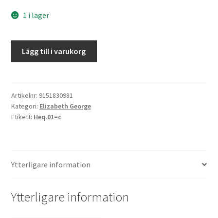
1 i lager
Aska
Lägg till i varukorg
och
ära
mängd
Artikelnr:
9151830981
Kategori:
Elizabeth George
Etikett:
Heq.01=c
Ytterligare information
Ytterligare information