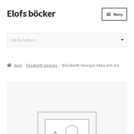
Elofs böcker
Hoppa
Hoppa
Meny
till
till
navigering
innehåll
Hem
Välj författare...
Återbetalnings- och returpolicy
Butik
Hem
Elizabeth George
(Elizabeth George) Aska och ära
Integritetspolicy
Kassa
Mitt konto
Varukorg