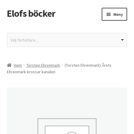
Elofs böcker
Hoppa
Hoppa
Meny
till
till
navigering
innehåll
Hem
Välj författare...
Återbetalnings- och returpolicy
Butik
Hem
Torsten Ehrenmark
(Torsten Ehrenmark) Årets
Ehrenmark krossar kanalen
Integritetspolicy
Kassa
Mitt konto
Varukorg