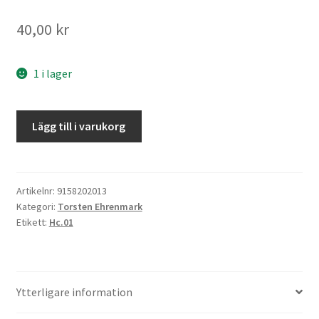
40,00
kr
1 i lager
Årets
Lägg till i varukorg
Ehrenmark
krossar
kanalen
mängd
Artikelnr:
9158202013
Kategori:
Torsten Ehrenmark
Etikett:
Hc.01
Ytterligare information