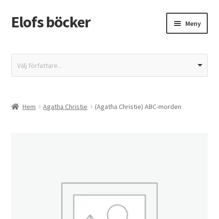
Elofs böcker
Hoppa
Hoppa
Meny
till
till
navigering
innehåll
Hem
Välj författare...
Återbetalnings- och returpolicy
Butik
Hem
Agatha Christie
(Agatha Christie) ABC-morden
Integritetspolicy
Kassa
Mitt konto
Varukorg