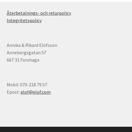
Återbetalnings- och returpolicy
Integritetspolicy
Annika & Rikard Elofsson
Annebergsgatan 57
667 31 Forshaga
Mobil: 070-218 79 57
Epost:
elof@elof.com
© Elofs böcker 2026