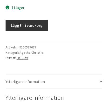
1 i lager
ABC-
Lägg till i varukorg
morden
mängd
Artikelnr:
9100577677
Kategori:
Agatha Christie
Etikett:
He.01=c
Ytterligare information
Ytterligare information